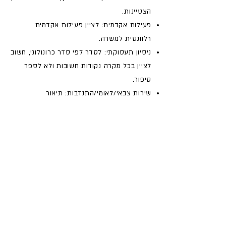
הצטיינות.
פעילות אקדמית: לציין פעילות אקדמית
רלוונטית למשרה.
ניסיון תעסוקת
י: לסדר לפי סדר כרונולוגי, חשוב
לציין בכל מקרה נקודות חשובות ולא לספר
סיפור.​
שירות צבאי/לאומי/התנדבות: תיאור
השירות/התנדבות.
שפות: חשוב מאוד לפרט את השליטה בשפות,
בד"כ שפות נוספות מתקבלות בברכה, למרות
שטיול בדרום אמריקה לא אומר שאתה יודע
ספרדית.
תוכנות מחשב ובאינטרנט: חשוב לציין את מידת
הידע.
המלצות יינתנו לפי דרישה: מומלץ לסגור את
הקורות חיים בצורה הזו.