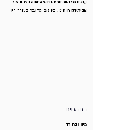
משפטית יצירתית הם המפתח להצלחה
על מנת להשיג את התוצאה הטובה ביותר
אמיתית.
עבור לקוחותינו, בין אם מדובר בעורך דין
צעיר בתחילת דרכו או בשותף ותיק – כל
תיק מקבל טיפול אישי ומסור.
מתמחים
מיון ובחירה