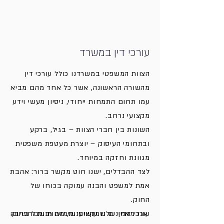
עורכי דין במשרד
הצוות המשפטי במשרדנו כולל עורכי דין
מהשורה הראשונה, אשר כל אחד מהם מביא
עמו תחום התמחות ייחודי, ניסיון מעשי וידע
מקצועי נרחב.
השונות בין חברי הצוות – בגיל, ברקע
ובתחומי העיסוק – יוצרת מעטפת משפטית
מגוונת וחזקה במיוחד.
לצד ההבדלים, ישנו חוט מקשר ברור: אהבת
אמת למשפט והבנה עמוקה בכוחו של
החוק.
עורכי הדין שלנו עושים שימוש מושכל בחוק
אנו מאמינים שמקצוענות, מחויבות וחשיבה