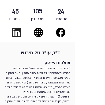
105
45
24
מתמחים
עורכי דין
שותפים
ד"ר, עו"ד טל תירוש
מחלקת היי-טק
"בבחירת מקום ההתמחות אני ממליצה להשתמש
במבחן ה"מתמחה" של עמית פולק מטלון. האם המקום
מציע: מקצוענות (איכות ומומחיות ברמות הגבוהות ביותר
של הצוות המשפטי),תרבות ארגונית (המאמינה בראיית
האדם במרכז), מנטורינג (האם למשרד יש תוכנית מובנית
של מנטורינג וחניכה למתמחים, עורכי דין
ושותפים?),חדשנות (האם למשרד יש אופק של צמיחה
וגדילה, רקורד של כניסה לתחומים חדשים והבנה עסקית