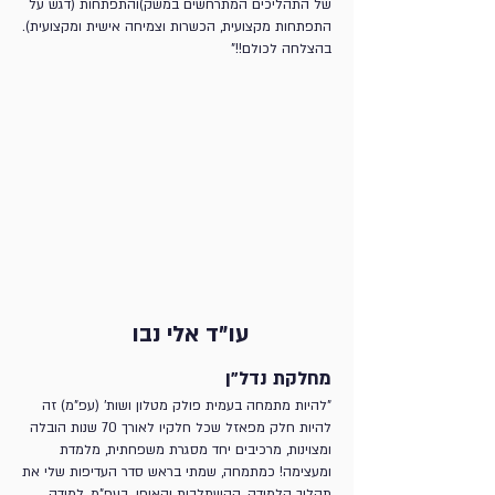
של התהליכים המתרחשים במשק)והתפתחות (דגש על
התפתחות מקצועית, הכשרות וצמיחה אישית ומקצועית).
בהצלחה לכולם!!"
עו"ד אלי נבו
מחלקת נדל"ן
"להיות מתמחה בעמית פולק מטלון ושות' (עפ"מ) זה
להיות חלק מפאזל שכל חלקיו לאורך 70 שנות הובלה
ומצוינות, מרכיבים יחד מסגרת משפחתית, מלמדת
ומעצימה! כמתמחה, שמתי בראש סדר העדיפות שלי את
תהליך הלמידה, ההשתלבות והאופי. בעפ"מ, למידה,