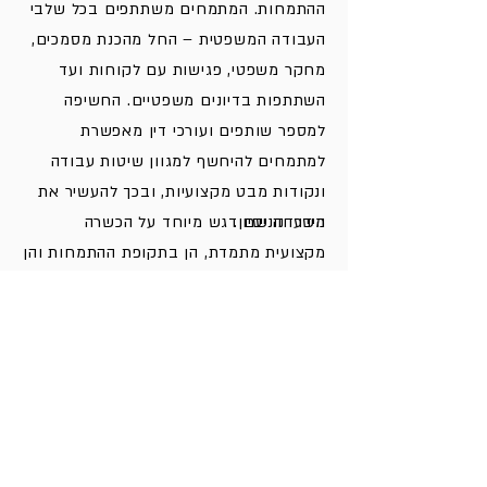
ההתמחות. המתמחים משתתפים בכל שלבי
העבודה המשפטית – החל מהכנת מסמכים,
מחקר משפטי, פגישות עם לקוחות ועד
השתתפות בדיונים משפטיים. החשיפה
למספר שותפים ועורכי דין מאפשרת
למתמחים להיחשף למגוון שיטות עבודה
ונקודות מבט מקצועיות, ובכך להעשיר את
הידע והניסיון.
משרדנו שם דגש מיוחד על הכשרה
מקצועית מתמדת, הן בתקופת ההתמחות והן
לאחריה. במסגרת תכנית ההכשרות הייחודית
"APM Academy", מתקיימות הרצאות
והדרכות רחבות היקף במגוון תחומים,
שמועברות על ידי שותפים במשרד ומומחים
מובילים מהמגזר העסקי. התכנית נועדה
לחדש ולהעמיק את הידע המשפטי ולפתח
מיומנויות מקצועיות קריטיות.