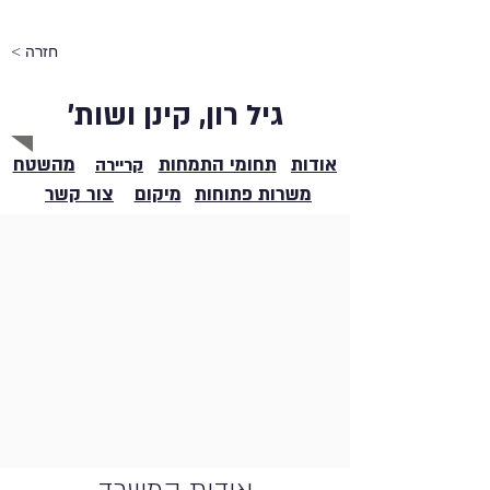
< חזרה
גיל רון, קינן ושות'
אודות
תחומי התמחות
מהשטח
קריירה
משרות פתוחות
מיקום
צור קשר