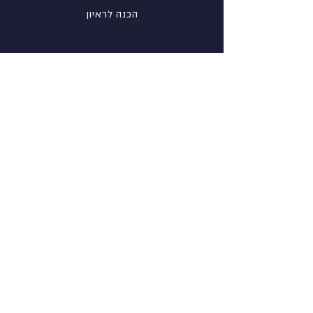
הכנה לראיון
רשת
פייסבוק
לינקדין
אינסטגרם
מידע
אודות
צור קשר
דרושים אצלנו