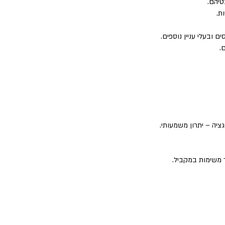
טיהם.
ת.
ם ובעלי עניין נוספים.
.
גציה – יתרון משמעותי.
ר משימות במקביל.