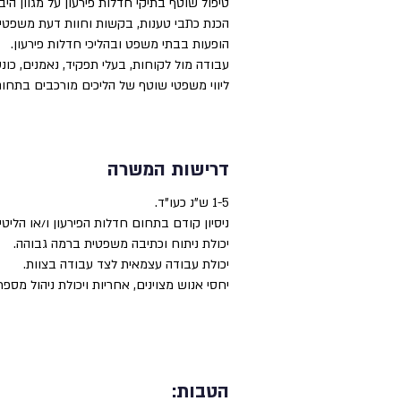
טיפול שוטף בתיקי חדלות פירעון על מגוון היב
הכנת כתבי טענות, בקשות וחוות דעת משפטיו
הופעות בבתי משפט ובהליכי חדלות פירעון.
עבודה מול לקוחות, בעלי תפקיד, נאמנים, כונסי
ליווי משפטי שוטף של הליכים מורכבים בתחום
דרישות המשרה
1-5 ש"נ כעו"ד.
ניסיון קודם בתחום חדלות הפירעון ו/או הליטי
יכולת ניתוח וכתיבה משפטית ברמה גבוהה.
יכולת עבודה עצמאית לצד עבודה בצוות.
יחסי אנוש מצוינים, אחריות ויכולת ניהול מספ
הטבות: