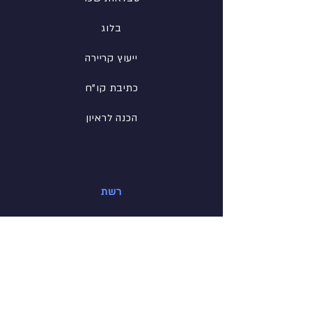
בלוג
ייעוץ קריירה
כתיבת קו"ח
הכנה לראיון
רשת
פייסבוק
לינקדין
אינסטגרם