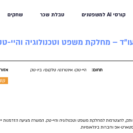
קורסי AI למשפטנים
טבלת שכר
שחקים
ו"ד – מחלקת משפט וטכנולוגיה והיי-טק
תחום:
היי-טק/ אינטרנט/ טלקום/ ביו-טק
אזור:
שמ
ותק, להצטרפות למחלקת משפט וטכנולוגיה והיי-טק. המשרה מציעה הזדמנות ייח
 סטארט-אפ וחברות בינלאומיות.