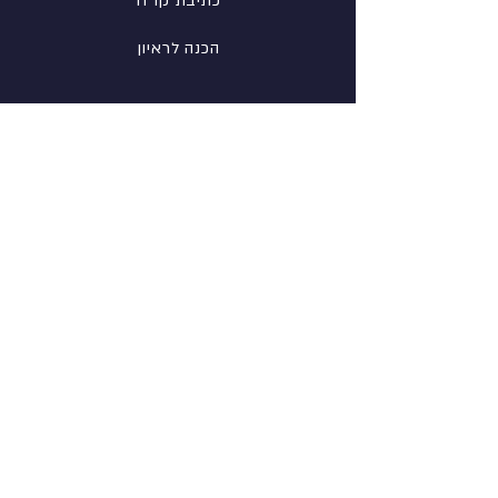
כתיבת קו"ח
הכנה לראיון
רשת
פייסבוק
לינקדין
אינסטגרם
מידע
אודות
צור קשר