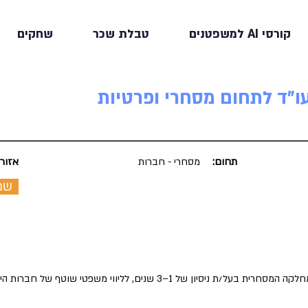
קורסי AI למשפטנים
טבלת שכר
שחקים
ו"ד לתחום מסחרי ופרטיות
תחום:
מסחרי - חברות
אזור:
שמ
למשרד עורכי דין גדול ומוביל דרוש/ה עו"ד למחלקה המסחרית בעל/ת ניסיון של 1–3 שנים, לל