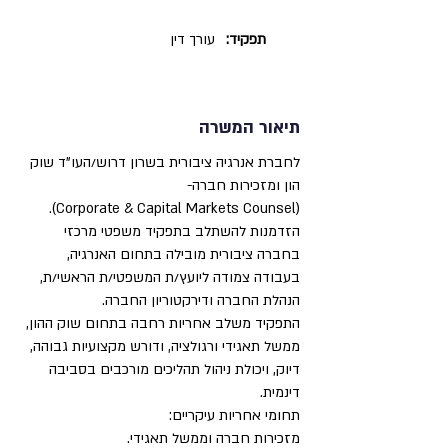
תפקיד:
עורך דין
תיאור המשרה
לחברת אנרגיה ציבורית בשרון דרוש/העו"ד שוק
הון ומזכירות חברה-
(Corporate & Capital Markets Counsel).
הזדמנות להשתלב בתפקיד משפטי מרכזי
בחברה ציבורית מובילה בתחום האנרגיה,
בעבודה צמודה ליועץ/ת המשפטי/ת הראשי/ת,
הנהלת החברה ודירקטוריון החברה.
התפקיד משלב אחריות רחבה בתחום שוק ההון,
ממשל תאגידי ורגולציה, ודורש מקצועיות גבוהה,
דיוק, ויכולת ניהול תהליכים מורכבים בסביבה
דינמית.
תחומי אחריות עיקריים:
מזכירות חברה וממשל תאגידי.