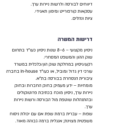
דיווחים לבורסה ולרשות ניירות ערך.
עסקאות קורפורייט ומימון תאגידי.
ציות ונהלים.
דרישות המשרה
ניסיון מקצועי – 6–8 שנות ניסיון כעו"ד בתחום
שוק ההון והמשפט המסחרי.
רקע/ניסיון במחלקת שוק הון/כלכלית במשרד
עורכי דין גדול ומוביל, או כעו"ד In-house בחברה
ציבורית הנסחרת בבורסה בת"א.
מומחיות – ידע מעמיק בחוק החברות ובחוק
ניירות ערך, ניסיון מוכח בכתיבת פרוטוקולים
ובהתנהלות שוטפת מול הבורסה ורשות ניירות
ערך.
שפות – עברית ברמת שפת אם עם יכולת ניסוח
משפטית מצוינת; אנגלית ברמה גבוהה מאוד.