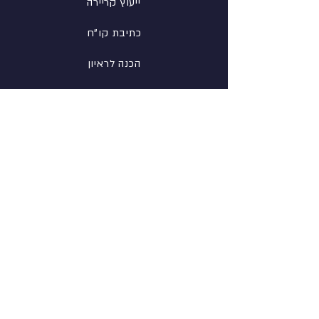
ייעוץ קריירה
כתיבת קו"ח
הכנה לראיון
רשת
פייסבוק
לינקדין
אינסטגרם
מידע
אודות