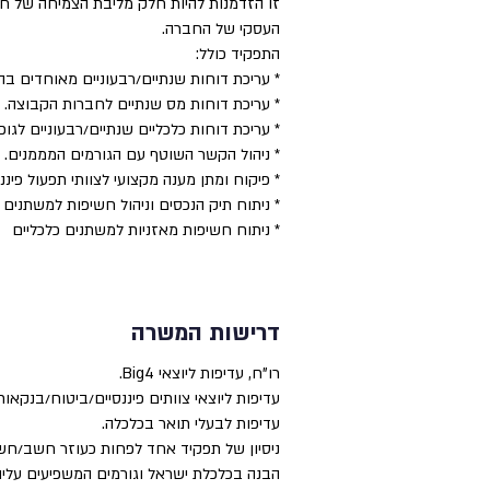
זו הזדמנות להיות חלק מליבת הצמיחה של ח
העסקי של החברה.
התפקיד כולל:
* עריכת דוחות שנתיים/רבעוניים מאוחדים בהתאם 
* עריכת דוחות מס שנתיים לחברות הקבוצה.
* עריכת דוחות כלכליים שנתיים/רבעוניים ל
* ניהול הקשר השוטף עם הגורמים המממנים.
* פיקוח ומתן מענה מקצועי לצוותי תפעול פיננ
* ניתוח תיק הנכסים וניהול חשיפות למשתנים 
* ניתוח חשיפות מאזניות למשתנים כלכליים
דרישות המשרה
רו"ח, עדיפות ליוצאי Big4.
עדיפות ליוצאי צוותים פיננסיים/ביטוח/בנקאות 
עדיפות לבעלי תואר בכלכלה.
ניסיון של תפקיד אחד לפחות כעוזר חשב/חש
הבנה בכלכלת ישראל וגורמים המשפיעים עליה