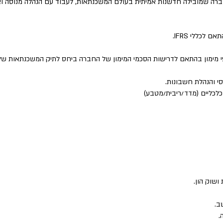
ברה שמובילה חדשנות אמיתית בעולם המשכנתאות, לעבוד עם הנהלה מנוסה ואכ
לכללי IFRS.
גופי מימון בהתאם לדרישות הסכמי המימון של החברה ביחס לתיק המשכנתאות ש
סי והנהלת חשבונות.
כלכליים (מדד/ריבית/מטבע)
ושוק הון.
ב.
.