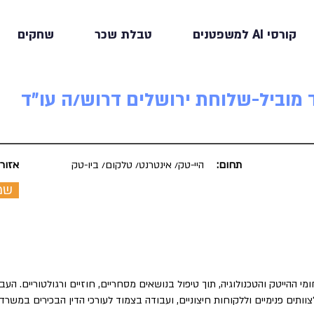
קורסי AI למשפטנים
טבלת שכר
שחקים
מוביל-שלוחת ירושלים דרוש/ה עו"ד
תחום:
היי-טק/ אינטרנט/ טלקום/ ביו-טק
אזור:
שמ
י ההייטק והטכנולוגיה, תוך טיפול בנושאים מסחריים, חוזיים ורגולטוריים. העב
צוותים פנימיים וללקוחות חיצוניים, ועבודה בצמוד לעורכי הדין הבכירים במשרד.