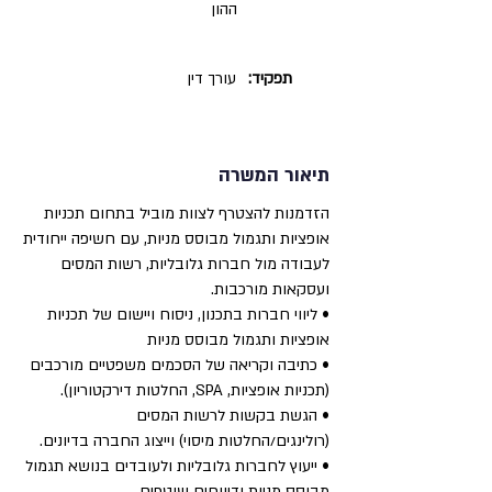
ההון
תפקיד:
עורך דין
תיאור המשרה
הזדמנות להצטרף לצוות מוביל בתחום תכניות
אופציות ותגמול מבוסס מניות, עם חשיפה ייחודית
לעבודה מול חברות גלובליות, רשות המסים
ועסקאות מורכבות.
• ליווי חברות בתכנון, ניסוח ויישום של תכניות
אופציות ותגמול מבוסס מניות
• כתיבה וקריאה של הסכמים משפטיים מורכבים
(תכניות אופציות, SPA, החלטות דירקטוריון).
• הגשת בקשות לרשות המסים
(רולינגים/החלטות מיסוי) וייצוג החברה בדיונים.
• ייעוץ לחברות גלובליות ולעובדים בנושא תגמול
מבוסס מניות ודיווחים שוטפים.