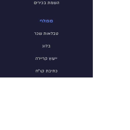
השמת בכירים
פופולרי
טבלאות שכר
בלוג
ייעוץ קריירה
כתיבת קו"ח
הכנה לראיון
רשת
פייסבוק