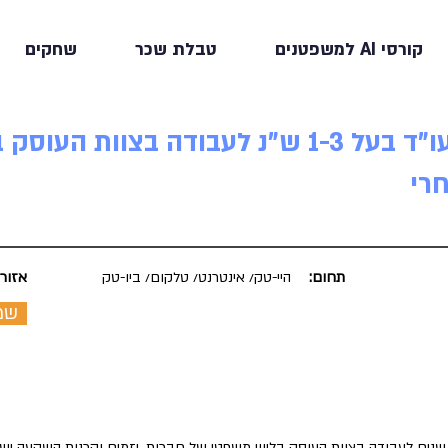
קורסי AI למשפטנים
טבלת שכר
שחקים
למשרד מוביל דרוש/ה עו"ד בעל 1-3 ש"נ לעבודה בצו
רי
תחום:
היי-טק/ אינטרנט/ טלקום/ ביו-טק
אזור:
שמ
שנים לעבודה בצוות העוסק בליווי משפטי של חברות, יזמים וקרנות השקעה ישרא