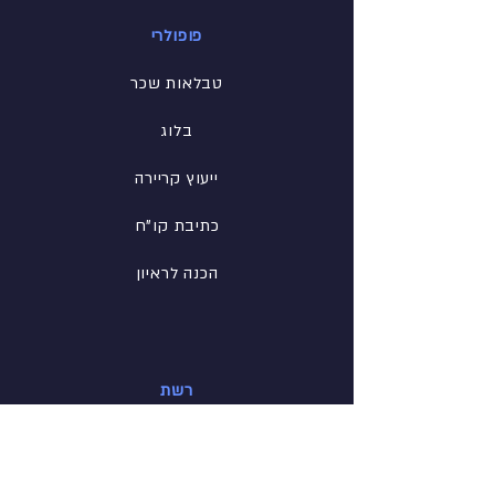
פופולרי
טבלאות שכר
בלוג
ייעוץ קריירה
כתיבת קו"ח
הכנה לראיון
רשת
פייסבוק
לינקדין