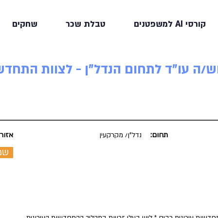
קורסי AI למשפטנים
טבלת שכר
שחקים
תחום:
נדל"ן/ מקרקעין
אזור:
שמ
 התחדשות עירונית רבים * ליווי בעלי זכויות בתהליך ההתחדשות העירונית.