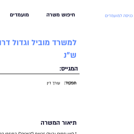
חיפוש משרה
מועמדים
כניסה למועמדים
ש"נ
המגייס:
תפקיד:
עורך דין
תיאור המשרה
* ליווי יזמים ובעלי זכויות ("דיירים") במיזמי