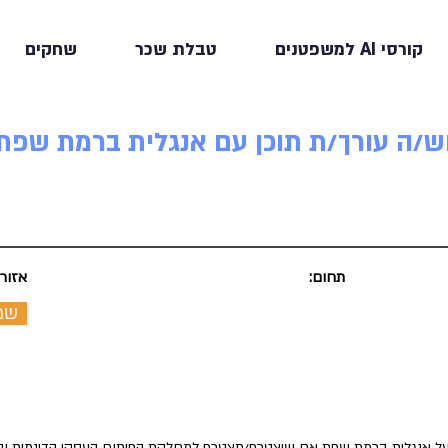
קורסי AI למשפטנים
טבלת שכר
שחקים
וש/ה עורך/ת תוכן עם אנגלית ברמת שפ
תחום:
אזור:
שמ
בעל אנגלית ברמת שפת אם שיצטרף/תצטרף למחלקת הפיתוח העסקי הדינמית והמ