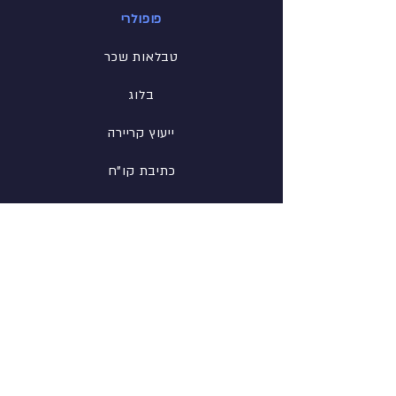
פופולרי
טבלאות שכר
בלוג
ייעוץ קריירה
כתיבת קו"ח
הכנה לראיון
רשת
פייסבוק
לינקדין