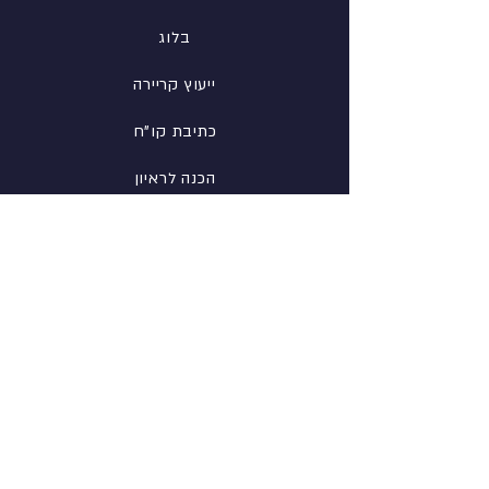
בלוג
ייעוץ קריירה
כתיבת קו"ח
הכנה לראיון
רשת
פייסבוק
לינקדין
אינסטגרם