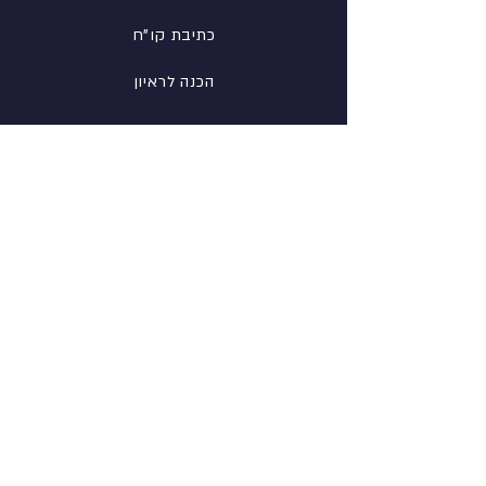
כתיבת קו"ח
הכנה לראיון
רשת
פייסבוק
לינקדין
אינסטגרם
מידע
אודות