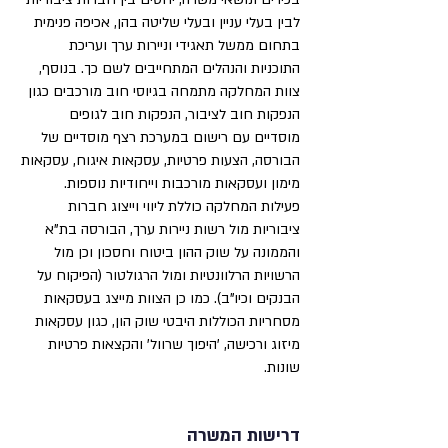
לבין בעלי עניין ובעלי שליטה בהן, אכיפה פנימית
בתחום ממשל תאגידי וניירות ערך ועריכת
התוכניות והנהלים המתחייבים לשם כך. בנוסף,
צוות המחלקה מתמחה בגיוסי חוב מורכבים כגון
הנפקות חוב לציבור, הנפקות חוב לגופים
מוסדיים עם רישום במערכת רצף מוסדיים של
הבורסה, הצעות פרטיות, עסקאות איגוח, עסקאות
מימון ועסקאות מורכבות וייחודיות נוספות.
פעילות המחלקה כוללת ליווי וייצוג חברות
ציבוריות מול רשות ניירות ערך, הבורסה בת"א
והממונה על שוק ההון ביטוח וחסכון וכן מול
הרשויות הרלוונטיות ומול הרגולטור (הפיקוח על
הבנקים וכיו"ב). כמו כן הצוות מייצג בעסקאות
מסחריות הכוללות היבטי שוק הון, כגון עסקאות
מיזוג ורכישה, 'היפוך שרוול' והקצאות פרטיות
שונות.
דרישות המשרה