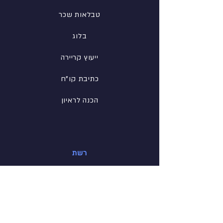
טבלאות שכר
בלוג
ייעוץ קריירה
כתיבת קו"ח
הכנה לראיון
רשת
פייסבוק
לינקדין
אינסטגרם