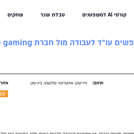
קורסי AI למשפטנים
טבלת שכר
שחקים
תחום:
היי-טק/ אינטרנט/ טלקום/ ביו-טק
אזור:
שמ
מתפתחת, תנאים טובים, יש אפשרות לעבודה מהבית באופן מלא. המשרה היא מול