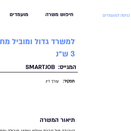
חיפוש משרה
מועמדים
כניסה למועמדים
3 ש״נ
המגייס:
SMARTJOB
תפקיד:
עורך דין
תיאור המשרה
העבודה מול חברת אונליין גיימינג מובילה ו