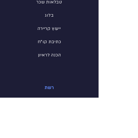
טבלאות שכר
בלוג
ייעוץ קריירה
כתיבת קו"ח
הכנה לראיון
רשת
פייסבוק
לינקדין
אינסטגרם