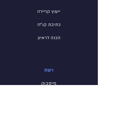
ייעוץ קריירה
כתיבת קו"ח
הכנה לראיון
רשת
פייסבוק
לינקדין
אינסטגרם
מידע