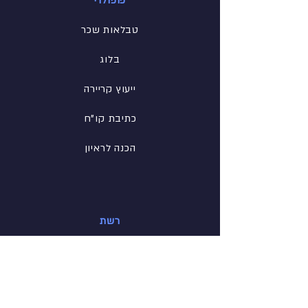
פופולרי
טבלאות שכר
בלוג
ייעוץ קריירה
כתיבת קו"ח
הכנה לראיון
רשת
פייסבוק
לינקדין