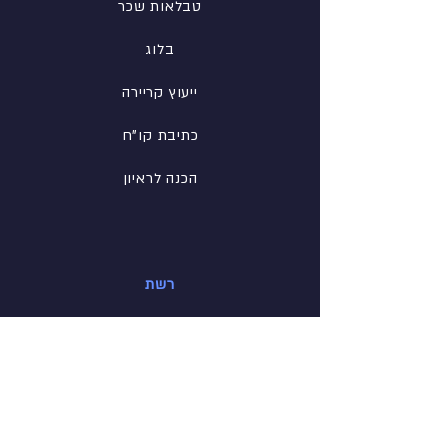
טבלאות שכר
בלוג
ייעוץ קריירה
כתיבת קו"ח
הכנה לראיון
רשת
פייסבוק
לינקדין
אינסטגרם