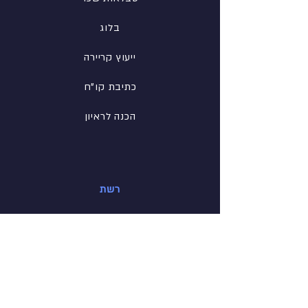
בלוג
ייעוץ קריירה
כתיבת קו"ח
הכנה לראיון
רשת
פייסבוק
לינקדין
אינסטגרם