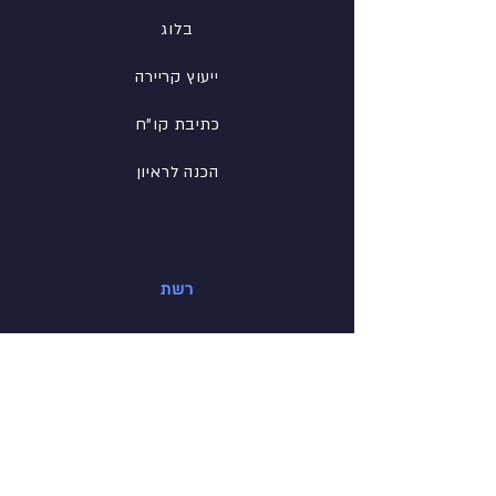
בלוג
ייעוץ קריירה
כתיבת קו"ח
הכנה לראיון
רשת
פייסבוק
לינקדין
אינסטגרם