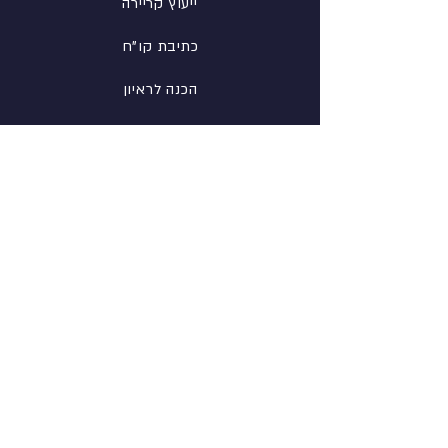
ייעוץ קריירה
כתיבת קו"ח
הכנה לראיון
רשת
פייסבוק
לינקדין
אינסטגרם
מידע
אודות