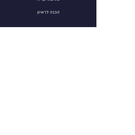
הכנה לראיון
רשת
פייסבוק
לינקדין
אינסטגרם
מידע
אודות
צור קשר