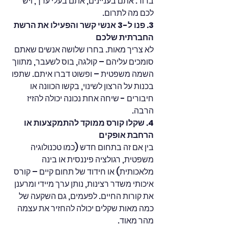
ברור: אתם בעניינים, אתם בעלי ערך, ויש 
לכם מה לתרום.
3. פנו ל-3 אנשי קשר והפעילו את הרשת 
החברתית שלכם
לא צריך מאות. בחרו שלושה אנשים שאתם 
סומכים עליהם – קולגה, בוס לשעבר, מתווך 
השמה משפטית – ופשוט דברו איתם. שתפו 
בכנות על הרצון לשינוי, בקשו הכוונה או 
חיבורים - שיחה אחת נכונה יכולה להזיז 
הרבה.
4. שקלו קורס ממוקד להתמקצעות או 
הרחבת אופקים
בין אם זה בתחום חדש (כמו טכנולוגיה 
משפטית, רגולציה פיננסית או בינה 
מלאכותית) או חידוד של תחום קיים – קורס 
איכותי משדר רצינות, נותן ערך מיידי ומרענן 
את קורות החיים. לפעמים, גם השקעה של 
כמה מאות שקלים יכולה להחזיר את עצמה 
מהר מאוד.