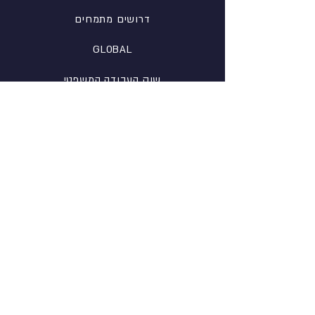
דרושים מתמחים
GLOBAL
שוק העבודה המשפטי
השמת בכירים
פופולרי
טבלאות שכר
בלוג
ייעוץ קריירה
כתיבת קו"ח
הכנה לראיון